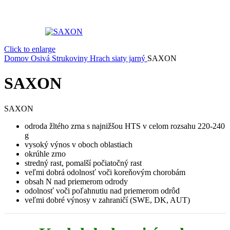
Click to enlarge
Domov
Osivá
Strukoviny
Hrach siaty jarný
SAXON
SAXON
SAXON
odroda žltého zrna s najnižšou HTS v celom rozsahu 220-240
g
vysoký výnos v oboch oblastiach
okrúhle zrno
stredný rast, pomalší počiatočný rast
veľmi dobrá odolnosť voči koreňovým chorobám
obsah N nad priemerom odrody
odolnosť voči poľahnutiu nad priemerom odrôd
veľmi dobré výnosy v zahraničí (SWE, DK, AUT)