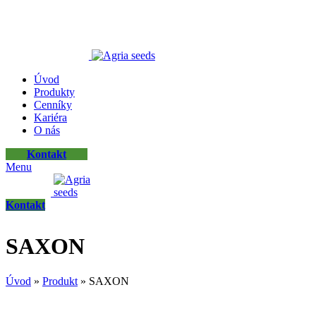
ADD ANYTHING HERE OR JUST REMOVE IT…
Úvod
Produkty
Cenníky
Kariéra
O nás
Kontakt
Menu
Kontakt
SAXON
Úvod
»
Produkt
»
SAXON