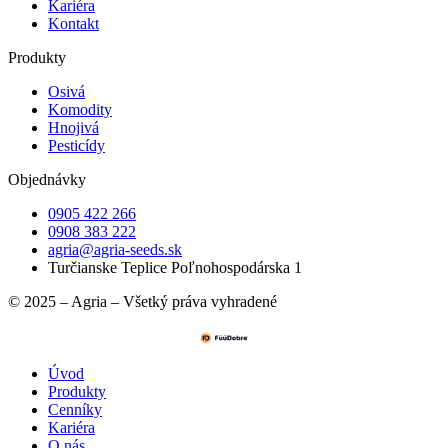
Kariéra
Kontakt
Produkty
Osivá
Komodity
Hnojivá
Pesticídy
Objednávky
0905 422 266
0908 383 222
agria@agria-seeds.sk
Turčianske Teplice Poľnohospodárska 1
© 2025 – Agria – Všetký práva vyhradené
Úvod
Produkty
Cenníky
Kariéra
O nás