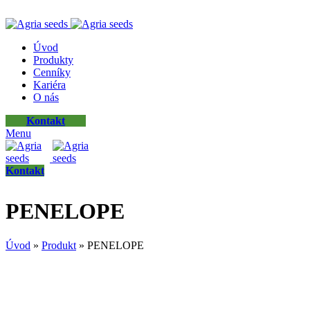
ADD ANYTHING HERE OR JUST REMOVE IT…
Úvod
Produkty
Cenníky
Kariéra
O nás
Kontakt
Menu
Kontakt
PENELOPE
Úvod
»
Produkt
»
PENELOPE