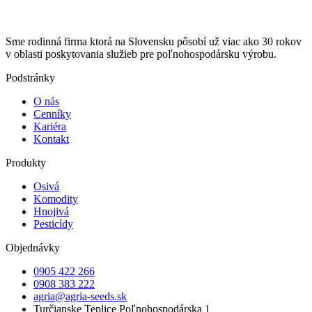
Sme rodinná firma ktorá na Slovensku pôsobí už viac ako 30 rokov
v oblasti poskytovania služieb pre poľnohospodársku výrobu.
Podstránky
O nás
Cenníky
Kariéra
Kontakt
Produkty
Osivá
Komodity
Hnojivá
Pesticídy
Objednávky
0905 422 266
0908 383 222
agria@agria-seeds.sk
Turčianske Teplice Poľnohospodárska 1