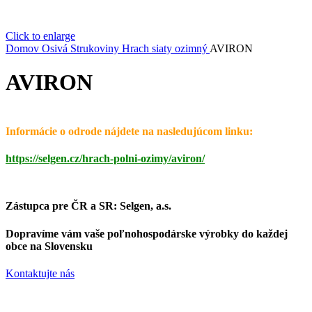
Click to enlarge
Domov
Osivá
Strukoviny
Hrach siaty ozimný
AVIRON
AVIRON
Informácie o odrode nájdete na nasledujúcom linku:
https://selgen.cz/hrach-polni-ozimy/aviron/
Zástupca pre ČR a SR: Selgen, a.s.
Dopravíme vám vaše poľnohospodárske výrobky do každej
obce na Slovensku
Kontaktujte nás