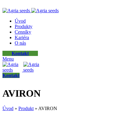
ADD ANYTHING HERE OR JUST REMOVE IT…
Úvod
Produkty
Cenníky
Kariéra
O nás
Kontakt
Menu
Kontakt
AVIRON
Úvod
»
Produkt
»
AVIRON