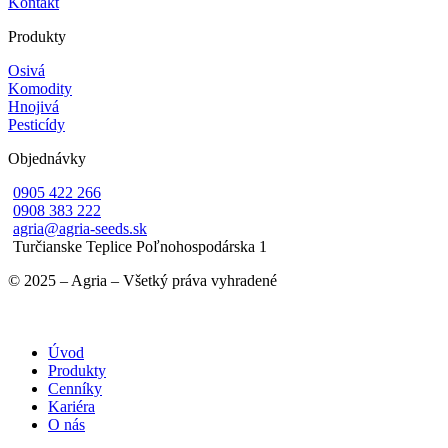
Kontakt
Produkty
Osivá
Komodity
Hnojivá
Pesticídy
Objednávky
0905 422 266
0908 383 222
agria@agria-seeds.sk
Turčianske Teplice Poľnohospodárska 1
© 2025 – Agria – Všetký práva vyhradené
Úvod
Produkty
Cenníky
Kariéra
O nás