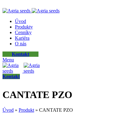
ADD ANYTHING HERE OR JUST REMOVE IT…
Úvod
Produkty
Cenníky
Kariéra
O nás
Kontakt
Menu
Kontakt
CANTATE PZO
Úvod
»
Produkt
»
CANTATE PZO