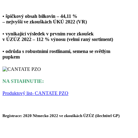
• špičkový obsah bílkovin – 44,11 %
– nejvyšší ve zkouškách ÚKÚ 2022 (VR)
• vynikající výsledek v prvním roce zkoušek
v ÚZÚZ 2022 – 112 % výnosu (velmi raný sortiment)
• odrůda s robustními rostlinami, semena se světlým
pupkem
NA STIAHNUTIE:
Produktový list- CANTATE PZO
Registrace: 2020 Německo 2022 ve zkouškách ÚZÚZ (šlechtitel GP)